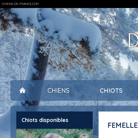
CHIENS-DE-FRANCE.COM
D
CHIENS
CHIOTS
Chiots disponibles
FEMELL