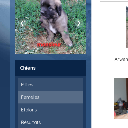
❮
❯
Arwen
Chiens
Mâles
Femelles
Etalons
Résultats