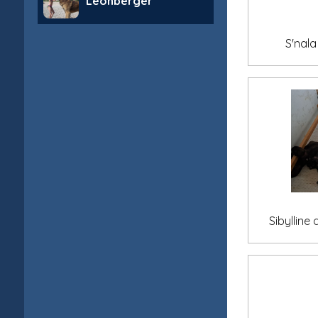
Leonberger
S'nala
Sibylline 