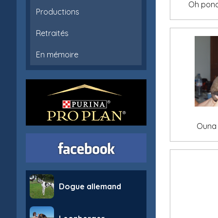
Oh ponc
Productions
Retraités
En mémoire
Ouna 
Dogue allemand