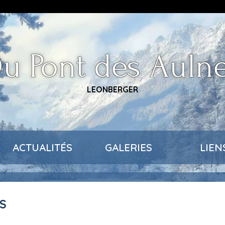
u Pont des Auln
LEONBERGER
ACTUALITÉS
GALERIES
LIEN
ES