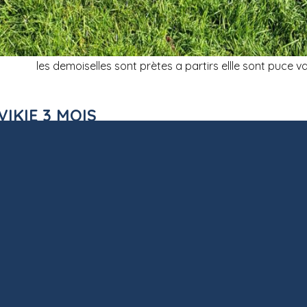
les demoiselles sont prètes a partirs ellle sont puce
 VIKIE 3 MOIS