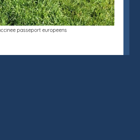
 vaccinee passeport europeens